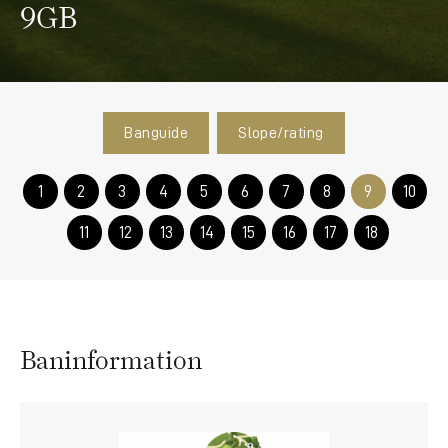
9GB
Banguide
Slope/rating
1
2
3
4
5
6
7
8
9
10
11
12
13
14
15
16
17
18
Baninformation