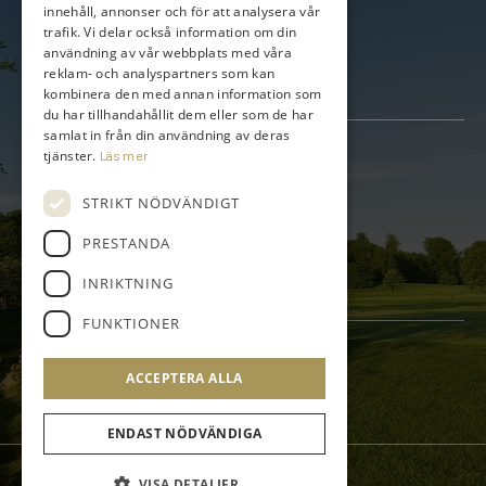
innehåll, annonser och för att analysera vår
Medlem
trafik. Vi delar också information om din
Träna
användning av vår webbplats med våra
Företag
Bli Företagspartner
reklam- och analyspartners som kan
Golfpaket
kombinera den med annan information som
du har tillhandahållit dem eller som de har
samlat in från din användning av deras
Kontakt
tjänster.
Läs mer
Torupsvägen 408-140
STRIKT NÖDVÄNDIGT
233 64 Bara Sweden
PRESTANDA
info@bokskogen.com
INRIKTNING
+46 – (0)40 40 69 00
FUNKTIONER
Följ oss på
ACCEPTERA ALLA
ENDAST NÖDVÄNDIGA
© Bokskogens GK
VISA DETALJER