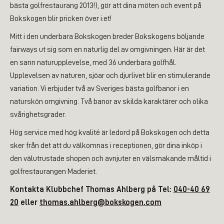
bästa golfrestaurang 2013!), gör att dina möten och event på
Bokskogen blir pricken över i:et!
Mitt i den underbara Bokskogen breder Bokskogens böljande
fairways ut sig som en naturlig del av omgivningen. Här är det
en sann naturupplevelse, med 36 underbara golfhål.
Upplevelsen av naturen, sjöar och djurlivet blir en stimulerande
variation. Vi erbjuder två av Sveriges bästa golfbanor i en
naturskön omgivning. Två banor av skilda karaktärer och olika
svårighetsgrader.
Hög service med hög kvalité är ledord på Bokskogen och detta
sker från det att du välkomnas i receptionen, gör dina inköp i
den välutrustade shopen och avnjuter en välsmakande måltid i
golfrestaurangen Maderiet.
Kontakta Klubbchef Thomas Ahlberg på Tel:
040-40 69
20
eller
thomas.ahlberg@bokskogen.com