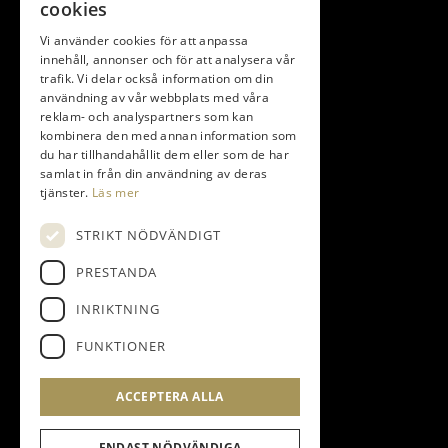
cookies
Bli Företagspartner
Golfpaket
Vi använder cookies för att anpassa
innehåll, annonser och för att analysera vår
trafik. Vi delar också information om din
användning av vår webbplats med våra
reklam- och analyspartners som kan
KONTAKT
kombinera den med annan information som
du har tillhandahållit dem eller som de har
samlat in från din användning av deras
Torupsvägen 408-140
tjänster.
Läs mer
233 64 Bara Sweden
STRIKT NÖDVÄNDIGT
info@bokskogen.com
+46 – (0)40 40 69 00
PRESTANDA
INRIKTNING
FUNKTIONER
FÖLJ OSS PÅ
ACCEPTERA ALLA
ENDAST NÖDVÄNDIGA