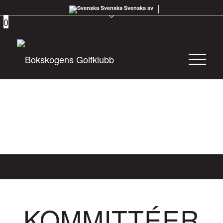
Svenska
Svenska
sv
0
KOMMITTÉER