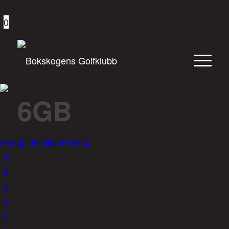
0
6GB
Banguide
Slope/rating
1
2
3
4
5