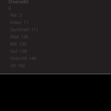
Översikt
6
Par: 3
Index: 17
Gul/Svart: 111
Röd: 126
Blå: 136
Gul: 136
Grön/Vit: 149
Vit: 182