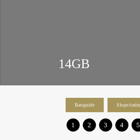
14GB
Banguide
Slope/rati
1
2
3
4
5