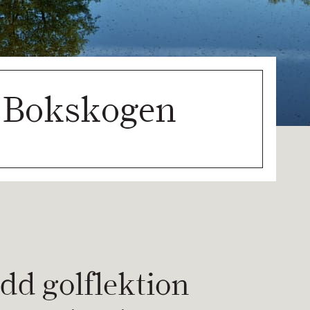
å Bokskogen
ydd golflektion