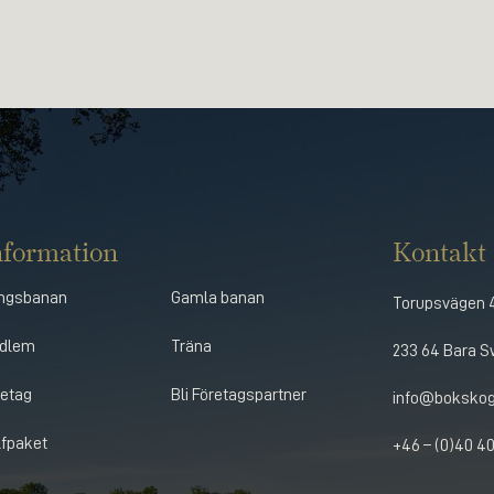
nformation
Kontakt
ngsbanan
Gamla banan
Torupsvägen 
dlem
Träna
233 64 Bara 
retag
Bli Företagspartner
info@boksko
lfpaket
+46 – (0)40 40