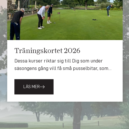
Träningskortet 2026
Dessa kurser riktar sig till Dig som under
säsongens gång vill få små pusselbitar, som
sedan sätts ihop till något stort.
Träningskortet riktar sig till Dig som vill träna
LÄS MER
kontinuerligt under hela säsongen med
instruktör i grupp