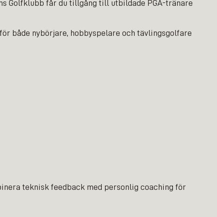
ns Golfklubb får du tillgång till utbildade PGA-tränare
r för både nybörjare, hobbyspelare och tävlingsgolfare
mbinera teknisk feedback med personlig coaching för