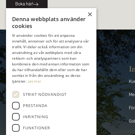
Boka här!
×
Denna webbplats använder
cookies
Vi använder cookies för att anpassa
innehåll, annonser och för att analysera vår
trafik. Vi delar också information om din
användning av vår webbplats med våra
reklam- och analyspartners som kan
kombinera den med annan information som
I
du har tillhandahållit dem eller som de har
samlat in från din användning av deras
tjänster.
Ku
Läs mer
STRIKT NÖDVÄNDIGT
Me
PRESTANDA
Fö
INRIKTNING
Go
FUNKTIONER