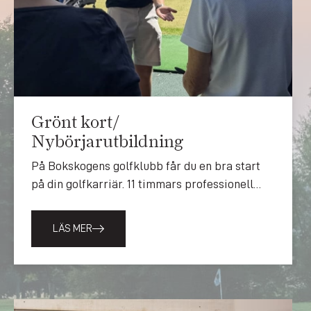
Grönt kort/
Nybörjarutbildning
På Bokskogens golfklubb får du en bra start
på din golfkarriär. 11 timmars professionell
golfundervisning enligt Svenska
Golfförbundets anvisningar.
LÄS MER