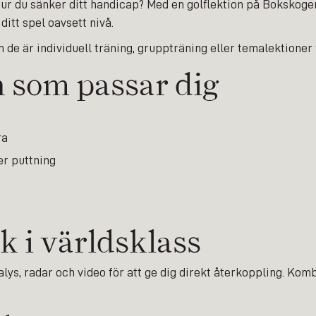
tå hur du sänker ditt handicap? Med en golflektion på Bokskoge
ditt spel oavsett nivå.
m de är individuell träning, gruppträning eller temalektione
n som passar dig
ra
er puttning
k i världsklass
lys, radar och video för att ge dig direkt återkoppling. Ko