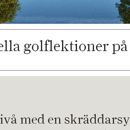
ella golflektioner p
a nivå med en skräddars