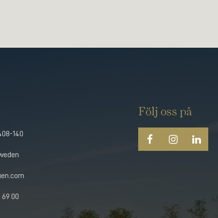
Följ oss på
408-140
Sweden
gen.com
 69 00