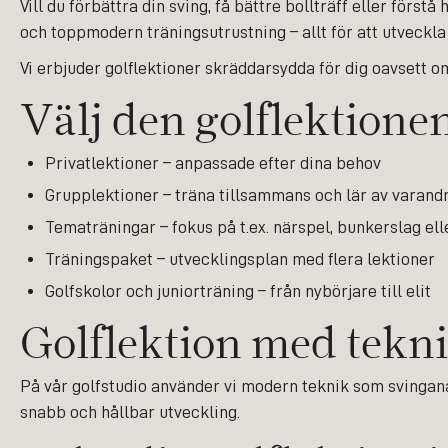
Vill du förbättra din sving, få bättre bollträff eller förs
och toppmodern träningsutrustning – allt för att utveckla 
Vi erbjuder golflektioner skräddarsydda för dig oavsett o
Välj den golflektione
Privatlektioner – anpassade efter dina behov
Grupplektioner – träna tillsammans och lär av varand
Tematräningar – fokus på t.ex. närspel, bunkerslag ell
Träningspaket – utvecklingsplan med flera lektioner
Golfskolor och juniorträning – från nybörjare till elit
Golflektion med tekni
På vår golfstudio använder vi modern teknik som svingana
snabb och hållbar utveckling.