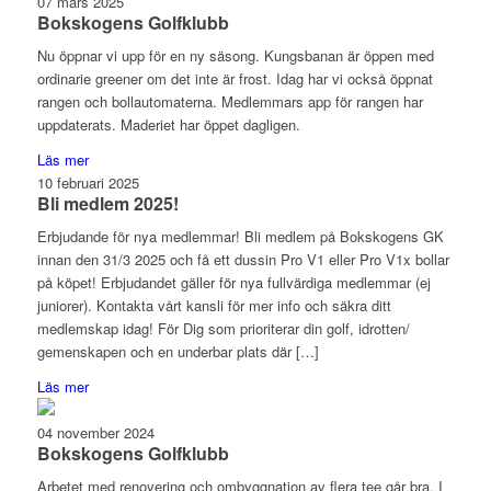
07
mars
2025
Bokskogens Golfklubb
Nu öppnar vi upp för en ny säsong. Kungsbanan är öppen med
ordinarie greener om det inte är frost. Idag har vi också öppnat
rangen och bollautomaterna. Medlemmars app för rangen har
uppdaterats. Maderiet har öppet dagligen.
Läs mer
10
februari
2025
Bli medlem 2025!
Erbjudande för nya medlemmar! Bli medlem på Bokskogens GK
innan den 31/3 2025 och få ett dussin Pro V1 eller Pro V1x bollar
på köpet! Erbjudandet gäller för nya fullvärdiga medlemmar (ej
juniorer). Kontakta vårt kansli för mer info och säkra ditt
medlemskap idag! För Dig som prioriterar din golf, idrotten/
gemenskapen och en underbar plats där […]
Läs mer
04
november
2024
Bokskogens Golfklubb
Arbetet med renovering och ombyggnation av flera tee går bra. I