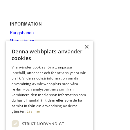
INFORMATION
Kungsbanan
Gamla banan
×
Medlem
Denna webbplats använder
Träna
cookies
Företag
Vi använder cookies för att anpassa
Bli Företagspartner
innehåll, annonser och för att analysera vår
trafik. Vi delar också information om din
Golfpaket
användning av vår webbplats med våra
reklam- och analyspartners som kan
kombinera den med annan information som
du har tillhandahållit dem eller som de har
samlat in från din användning av deras
KONTAKT
tjänster.
Läs mer
Torupsvägen 408-140
STRIKT NÖDVÄNDIGT
233 64 Bara Sweden