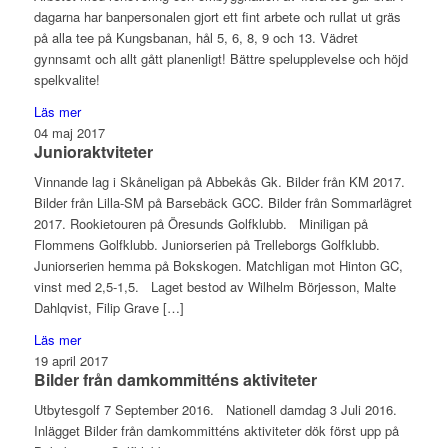
dagarna har banpersonalen gjort ett fint arbete och rullat ut gräs
på alla tee på Kungsbanan, hål 5, 6, 8, 9 och 13. Vädret
gynnsamt och allt gått planenligt! Bättre spelupplevelse och höjd
spelkvalite!
Läs mer
04
maj
2017
Junioraktviteter
Vinnande lag i Skåneligan på Abbekås Gk. Bilder från KM 2017.
Bilder från Lilla-SM på Barsebäck GCC. Bilder från Sommarlägret
2017. Rookietouren på Öresunds Golfklubb. Miniligan på
Flommens Golfklubb. Juniorserien på Trelleborgs Golfklubb.
Juniorserien hemma på Bokskogen. Matchligan mot Hinton GC,
vinst med 2,5-1,5. Laget bestod av Wilhelm Börjesson, Malte
Dahlqvist, Filip Grave […]
Läs mer
19
april
2017
Bilder från damkommitténs aktiviteter
Utbytesgolf 7 September 2016. Nationell damdag 3 Juli 2016.
Inlägget Bilder från damkommitténs aktiviteter dök först upp på