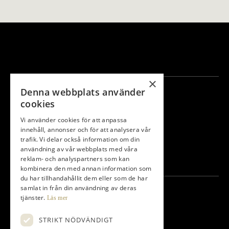
×
Information
Denna webbplats använder
cookies
Kungsbanan
Gamla banan
Vi använder cookies för att anpassa
Medlem
innehåll, annonser och för att analysera vår
Träna
trafik. Vi delar också information om din
Företag
användning av vår webbplats med våra
Bli Företagspartner
reklam- och analyspartners som kan
Golfpaket
kombinera den med annan information som
du har tillhandahållit dem eller som de har
samlat in från din användning av deras
Kontakt
tjänster.
Läs mer
Torupsvägen 408-140
STRIKT NÖDVÄNDIGT
233 64 Bara Sweden