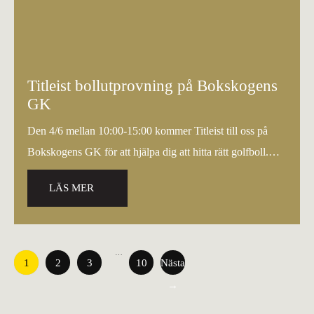
Titleist bollutprovning på Bokskogens
GK
Den 4/6 mellan 10:00-15:00 kommer Titleist till oss på
Bokskogens GK för att hjälpa dig att hitta rätt golfboll.
Välkommen…
LÄS MER
…
1
2
3
10
Nästa
→