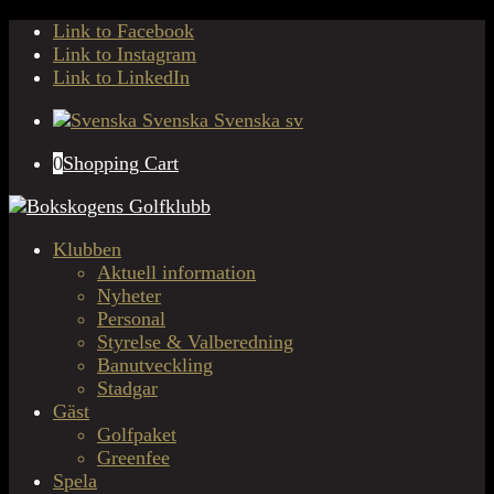
Link to Facebook
Link to Instagram
Link to LinkedIn
Svenska
Svenska
sv
0
Shopping Cart
Klubben
Aktuell information
Nyheter
Personal
Styrelse & Valberedning
Banutveckling
Stadgar
Gäst
Golfpaket
Greenfee
Spela