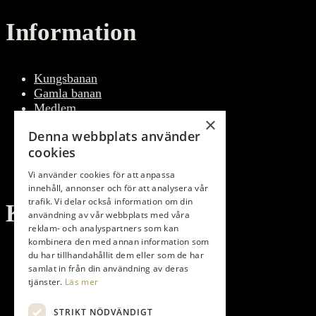
Information
Kungsbanan
Gamla banan
Medlem
×
Träna
Denna webbplats använder
Företag
cookies
Bli Företagspartner
Golfpaket
Vi använder cookies för att anpassa
innehåll, annonser och för att analysera vår
trafik. Vi delar också information om din
Kontakt
användning av vår webbplats med våra
reklam- och analyspartners som kan
kombinera den med annan information som
du har tillhandahållit dem eller som de har
Torupsvägen 408-140
samlat in från din användning av deras
233 64 Bara Sweden
tjänster.
Läs mer
info@bokskogen.com
+46 – (0)40 40 69 00
STRIKT NÖDVÄNDIGT