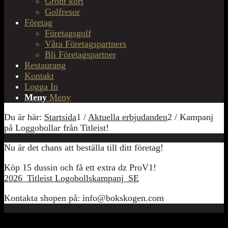
Grönt kort
Golfresor
Företag
Företagsgolf
Våra Företagspartners
Bli Företagspartner
Restaurang
Kontakt
Logga In
Meny
Meny
Du är här:
Startsida
1
/
Aktuella erbjudanden
2
/
Kampanj
på Loggobollar från Titleist!
Nu är det chans att beställa till ditt företag!
Köp 15 dussin och få ett extra dz ProV1!
2026_Titleist Logobollskampanj_SE
Kontakta shopen på: info@bokskogen.com