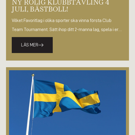
NY ROLIG KLUBBTÄVLING 4
JULI, BÄSTBOLL!
Vilket Favoritlag i olika sporter ska vinna första Club
Team Tournament. Sätt ihop ditt 2-manna lag, spela i era
matchtröjor…
LÄS MER