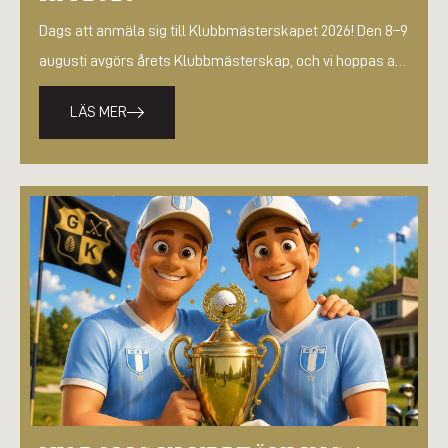
Dags att anmäla sig till Klubbmästerskapet 2026! Den 8–9
augusti avgörs årets Klubbmästerskap, och vi hoppas att
så många medlemmar…
LÄS MER