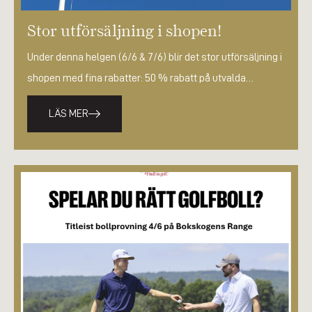
Stor utförsäljning i shopen!
Under denna helgen (6/6 & 7/6) blir det stor utförsäljning i
shopen med fina rabatter: 50 % rabatt på utvalda…
LÄS MER