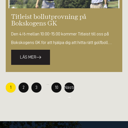
Titleist bollutprovning på
Bokskogens GK
Den 4/6 mellan 10:00-15:00 kommer Titleist till oss på
Bokskogens GK för att hjälpa dig att hitta rätt golfboll.
Välkommen…
LÄS MER
…
1
2
3
10
Nästa
→