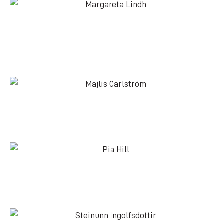
Margareta Lindh
ORDFÖRANDE
070-655 16 32
Majlis Carlström
070-525 32 21
Pia Hill
079-348 34 77