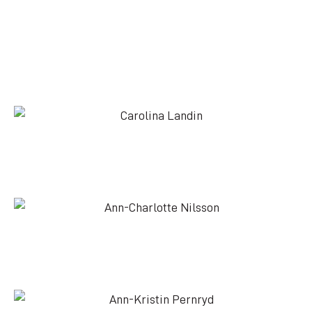
Steinunn Ingolfsdottir
070-366 19 64
Carolina Landin
076-872 74 64
Ann-Charlotte Nilsson
070-928 39 03