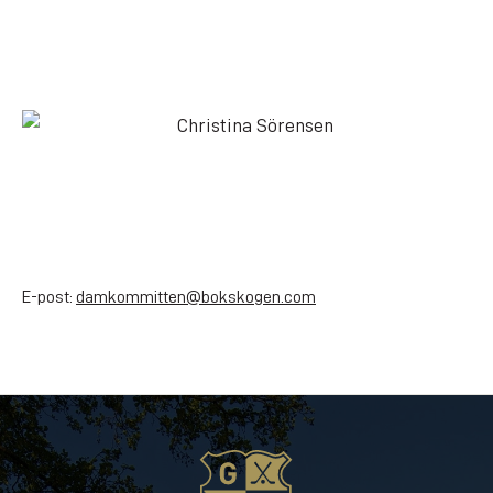
Ann-Kristin Pernryd
073-354 68 44
Christina Sörensen
070-928 39 98
E-post:
damkommitten@bokskogen.com