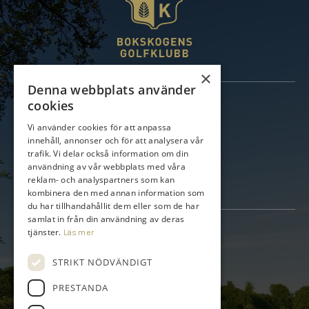
×
Denna webbplats använder
Information
cookies
Kungsbanan
Vi använder cookies för att anpassa
Gamla banan
innehåll, annonser och för att analysera vår
Medlem
trafik. Vi delar också information om din
Träna
användning av vår webbplats med våra
Företag
Bli Företagspartner
reklam- och analyspartners som kan
Golfpaket
kombinera den med annan information som
du har tillhandahållit dem eller som de har
samlat in från din användning av deras
Kontakt
tjänster.
Läs mer
Torupsvägen 408-140
STRIKT NÖDVÄNDIGT
233 64 Bara Sweden
PRESTANDA
info@bokskogen.com