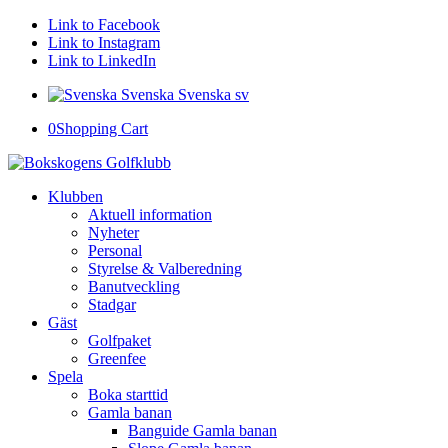
Link to Facebook
Link to Instagram
Link to LinkedIn
Svenska
Svenska
sv
0
Shopping Cart
Klubben
Aktuell information
Nyheter
Personal
Styrelse & Valberedning
Banutveckling
Stadgar
Gäst
Golfpaket
Greenfee
Spela
Boka starttid
Gamla banan
Banguide Gamla banan