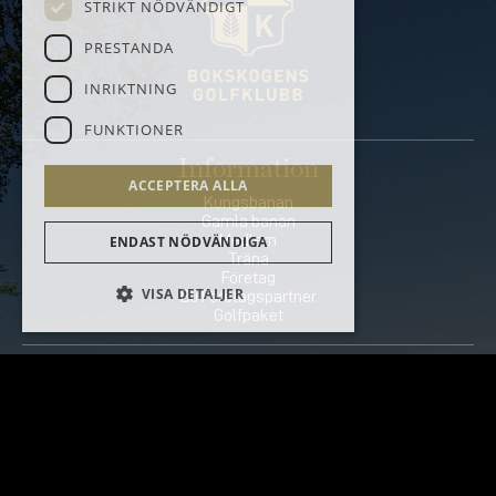
STRIKT NÖDVÄNDIGT
PRESTANDA
INRIKTNING
FUNKTIONER
Information
ACCEPTERA ALLA
Kungsbanan
Gamla banan
Medlem
ENDAST NÖDVÄNDIGA
Träna
Företag
VISA DETALJER
Bli Företagspartner
Golfpaket
Kontakt
Torupsvägen 408-140
233 64 Bara Sweden
info@bokskogen.com