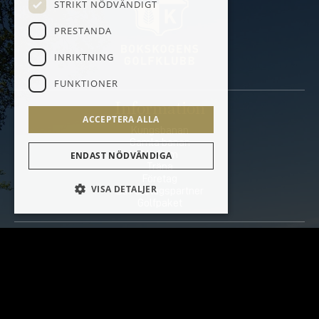
STRIKT NÖDVÄNDIGT
PRESTANDA
INRIKTNING
FUNKTIONER
Information
ACCEPTERA ALLA
Kungsbanan
Gamla banan
Medlem
ENDAST NÖDVÄNDIGA
Träna
Företag
VISA DETALJER
Bli Företagspartner
Golfpaket
Kontakt
Torupsvägen 408-140
233 64 Bara Sweden
info@bokskogen.com