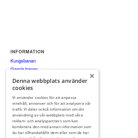
INFORMATION
Kungsbanan
Gamla banan
×
Medlem
Denna webbplats använder
Träna
cookies
Företag
Vi använder cookies för att anpassa
Bli Företagspartner
innehåll, annonser och för att analysera vår
trafik. Vi delar också information om din
Golfpaket
användning av vår webbplats med våra
reklam- och analyspartners som kan
kombinera den med annan information som
du har tillhandahållit dem eller som de har