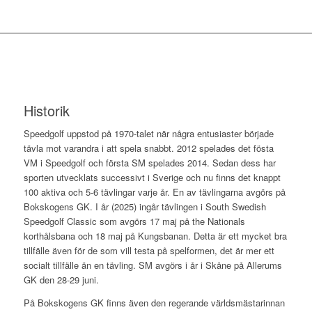
Historik
Speedgolf uppstod på 1970-talet när några entusiaster började
tävla mot varandra i att spela snabbt. 2012 spelades det fösta
VM i Speedgolf och första SM spelades 2014. Sedan dess har
sporten utvecklats successivt i Sverige och nu finns det knappt
100 aktiva och 5-6 tävlingar varje år. En av tävlingarna avgörs på
Bokskogens GK. I år (2025) ingår tävlingen i South Swedish
Speedgolf Classic som avgörs 17 maj på the Nationals
korthålsbana och 18 maj på Kungsbanan. Detta är ett mycket bra
tillfälle även för de som vill testa på spelformen, det är mer ett
socialt tillfälle än en tävling. SM avgörs i år i Skåne på Allerums
GK den 28-29 juni.
På Bokskogens GK finns även den regerande världsmästarinnan