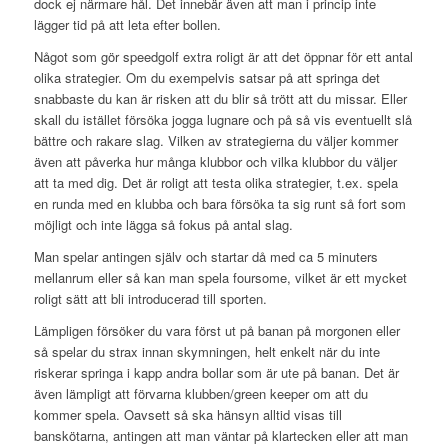
dock ej närmare hål. Det innebär även att man i princip inte
lägger tid på att leta efter bollen.
Något som gör speedgolf extra roligt är att det öppnar för ett antal
olika strategier. Om du exempelvis satsar på att springa det
snabbaste du kan är risken att du blir så trött att du missar. Eller
skall du istället försöka jogga lugnare och på så vis eventuellt slå
bättre och rakare slag. Vilken av strategierna du väljer kommer
även att påverka hur många klubbor och vilka klubbor du väljer
att ta med dig. Det är roligt att testa olika strategier, t.ex. spela
en runda med en klubba och bara försöka ta sig runt så fort som
möjligt och inte lägga så fokus på antal slag.
Man spelar antingen själv och startar då med ca 5 minuters
mellanrum eller så kan man spela foursome, vilket är ett mycket
roligt sätt att bli introducerad till sporten.
Lämpligen försöker du vara först ut på banan på morgonen eller
så spelar du strax innan skymningen, helt enkelt när du inte
riskerar springa i kapp andra bollar som är ute på banan. Det är
även lämpligt att förvarna klubben/green keeper om att du
kommer spela. Oavsett så ska hänsyn alltid visas till
banskötarna, antingen att man väntar på klartecken eller att man