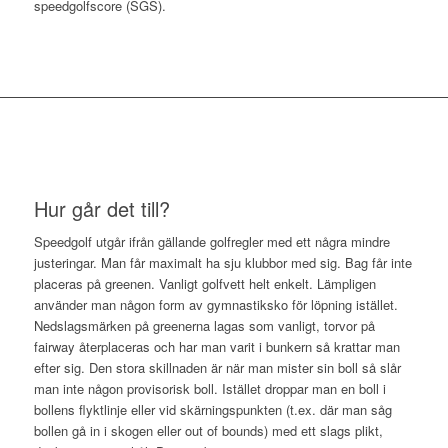
speedgolfscore (SGS).
Hur går det till?
Speedgolf utgår ifrån gällande golfregler med ett några mindre
justeringar. Man får maximalt ha sju klubbor med sig. Bag får inte
placeras på greenen. Vanligt golfvett helt enkelt. Lämpligen
använder man någon form av gymnastiksko för löpning istället.
Nedslagsmärken på greenerna lagas som vanligt, torvor på
fairway återplaceras och har man varit i bunkern så krattar man
efter sig. Den stora skillnaden är när man mister sin boll så slår
man inte någon provisorisk boll. Istället droppar man en boll i
bollens flyktlinje eller vid skärningspunkten (t.ex. där man såg
bollen gå in i skogen eller out of bounds) med ett slags plikt,