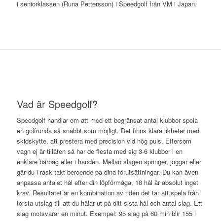
i seniorklassen (Runa Pettersson) i Speedgolf från VM i Japan.
Vad är Speedgolf?
Speedgolf handlar om att med ett begränsat antal klubbor spela
en golfrunda så snabbt som möjligt. Det finns klara likheter med
skidskytte, att prestera med precision vid hög puls. Eftersom
vagn ej är tillåten så har de flesta med sig 3-6 klubbor i en
enklare bärbag eller i handen. Mellan slagen springer, joggar eller
går du i rask takt beroende på dina förutsättningar. Du kan även
anpassa antalet hål efter din löpförmåga, 18 hål är absolut inget
krav. Resultatet är en kombination av tiden det tar att spela från
första utslag till att du hålar ut på ditt sista hål och antal slag. Ett
slag motsvarar en minut. Exempel: 95 slag på 60 min blir 155 i